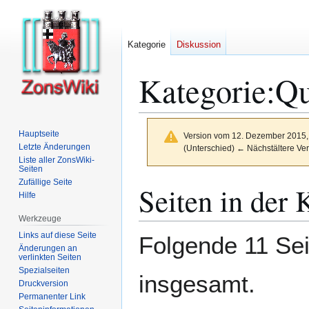
Kategorie
Diskussion
Kategorie
:
Qu
Hauptseite
Version vom 12. Dezember 2015,
Letzte Änderungen
(Unterschied) ← Nächstältere Ver
Liste aller ZonsWiki-
Seiten
Zufällige Seite
Zur
Zur
Seiten in der 
Hilfe
Navigation
Suche
springen
springen
Werkzeuge
Links auf diese Seite
Folgende 11 Sei
Änderungen an
verlinkten Seiten
Spezialseiten
insgesamt.
Druckversion
Permanenter Link